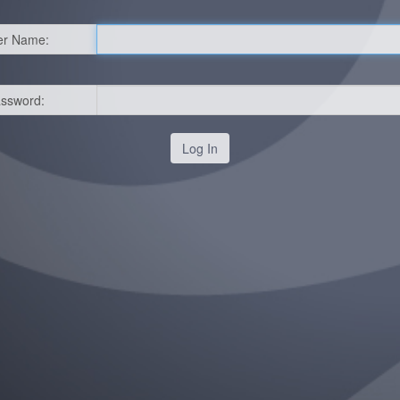
er Name:
ssword: